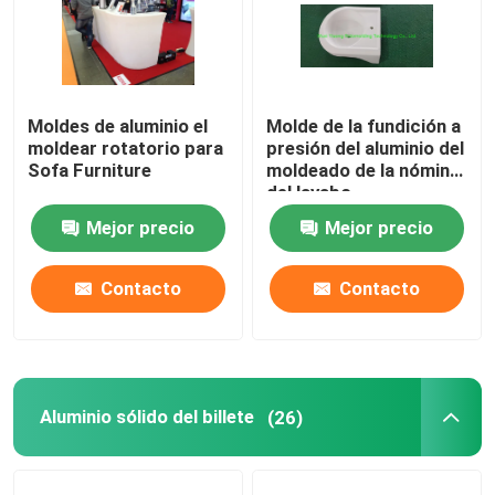
Molde del tanque séptico
Moldes de aluminio el
Molde de la fundición a
Molde del tanque de agua
moldear rotatorio para
presión del aluminio del
Sofa Furniture
moldeado de la nómina
del lavabo
Moldes rotatorios de aluminio
Mejor precio
Mejor precio
Aluminio sólido del billete
Contacto
Contacto
Máquina del rock-and-roll de la llama abierta
Máquina de Rotomoulding del rock-and-roll
Aluminio sólido del billete
(26)
máquina de rotomoldeo lanzadera