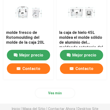
Oven Moveable Shuttle Machine
Máquina de moldear rotatoria del carrusel
molde fresco de
la caja de hielo 45L
Rotomoulding del
moldea el molde sólido
molde de la caja 20L
de aluminio del
Máquina de reciclaje plástica de la granulación
moldeado rotatorio del
billete del CNC
Mejor precio
Mejor precio
Pulverizador del LDPE
Contacto
Contacto
Trituradora plástica inútil
Trituradora plástica inútil
Vea más
Roto moldeó productos
Inicio
Mapa del Sitio
Contactar Ahora
Desktop Site