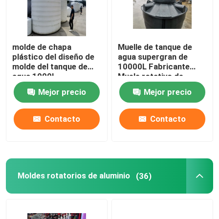
Sobre nosotros
molde de chapa
Muelle de tanque de
plástico del diseño de
agua supergran de
Viaje de la fábrica
molde del tanque de
10000L Fabricante
agua 1000L
Muele rotativo de
Rotomolding de
tanque de plástico
Control de calidad
Mejor precio
Mejor precio
aluminio
doméstico
Contacto
Contacto
Éntrenos en contacto con
Noticias
Moldes rotatorios de aluminio
(36)
Pida una cita
Molde de Rotomoulding