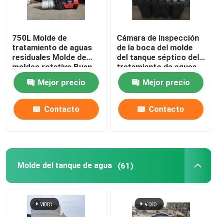
750L Molde de
Cámara de inspección
tratamiento de aguas
de la boca del molde
residuales Molde de
del tanque séptico del
moldeo rotativo Buen
tratamiento de aguas
precio Alta calidad
residuales 1500L
Mejor precio
Mejor precio
Molde de depósito
séptico SMC
Contacto
Contacto
Hogar
Molde del tanque de agua
(61)
Productos
Videos