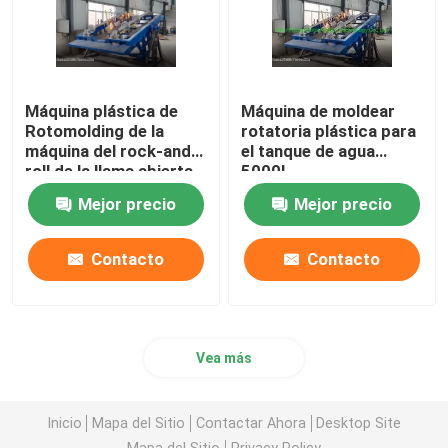
Máquina plástica de
Máquina de moldear
Rotomolding de la
rotatoria plástica para
máquina del rock-and-
el tanque de agua
roll de la llama abierta
5000L
del LDPE para el tanque
Mejor precio
Mejor precio
de agua 1320 galones
Contacto
Contacto
Vea más
Inicio
Mapa del Sitio
Contactar Ahora
Desktop Site
Mapa del Sitio
Privacy Policy