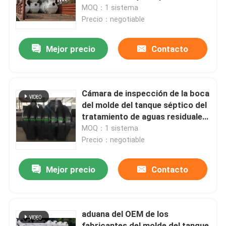
Rotomould
MOQ：1 sistema
Precio：negotiable
Sobre nosotros
Mejor precio
Contacto
Viaje de la fábrica
Control de calidad
Cámara de inspección de la boca
del molde del tanque séptico del
tratamiento de aguas residuales
Éntrenos en contacto con
1500L
MOQ：1 sistema
Precio：negotiable
Noticias
Mejor precio
Contacto
Pida una cita
aduana del OEM de los
Molde de Rotomoulding
fabricantes del molde del tanque