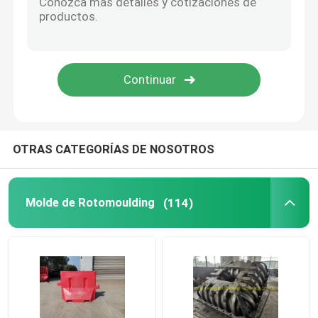
Oven Moveable Shuttle Machine
Máquina de moldear rotatoria del carrusel
Máquina de reciclaje plástica de la granulación
OTRAS CATEGORÍAS DE NOSOTROS
Pulverizador del LDPE
Molde de Rotomoulding
(114)
Trituradora plástica inútil
Trituradora plástica inútil
Roto moldeó productos