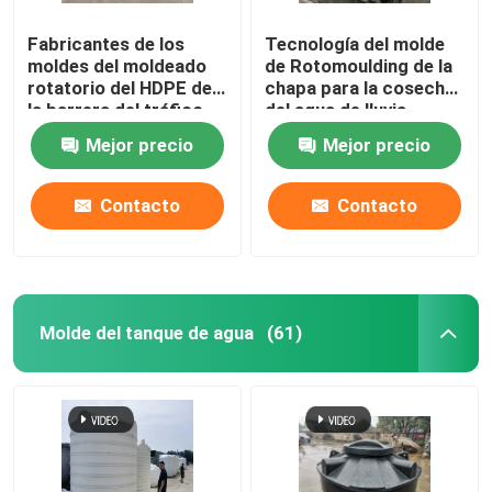
Fabricantes de los
Tecnología del molde
Equipo auxiliar
moldes del moldeado
de Rotomoulding de la
rotatorio del HDPE de
chapa para la cosecha
la barrera del tráfico
del agua de lluvia
Bolso impermeable del viaje
Mejor precio
Mejor precio
chapa de acero laminada en frío
Contacto
Contacto
Molde del tanque de agua
(61)