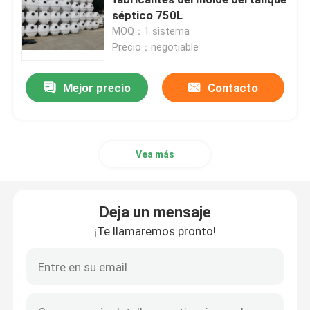
séptico 750L
MOQ：1 sistema
Molde del tanque séptico
Precio：negotiable
Molde del tanque de agua
Mejor precio
Contacto
Moldes rotatorios de aluminio
Vea más
Aluminio sólido del billete
Deja un mensaje
Máquina del rock-and-roll de la llama abierta
¡Te llamaremos pronto!
Máquina de Rotomoulding del rock-and-roll
máquina de rotomoldeo lanzadera