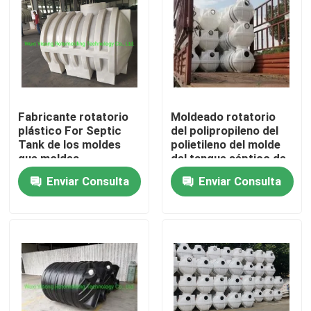
Sobre nosotros
Viaje de la fábrica
Fabricante rotatorio
Moldeado rotatorio
Control de calidad
plástico For Septic
del polipropileno del
Tank de los moldes
polietileno del molde
que moldea
del tanque séptico de
Éntrenos en contacto con
Rotomould
Enviar Consulta
Enviar Consulta
Noticias
Pida una cita
Molde de Rotomoulding