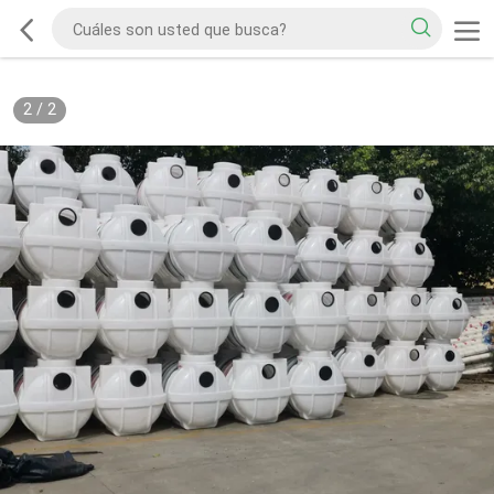
2
/
2