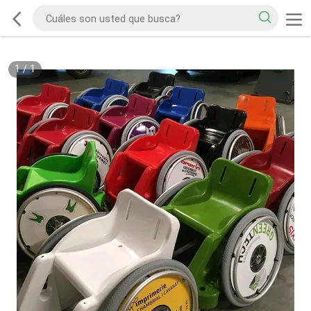
1
/
1