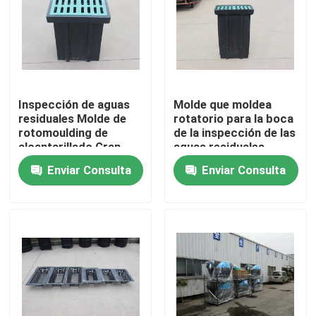
Sobre nosotros
Viaje de la fábrica
Inspección de aguas
Molde que moldea
residuales Molde de
rotatorio para la boca
Control de calidad
rotomoulding de
de la inspección de las
alcantarillado Gran
aguas residuales
demanda
Enviar Consulta
Enviar Consulta
Éntrenos en contacto con
Noticias
Pida una cita
Molde de Rotomoulding