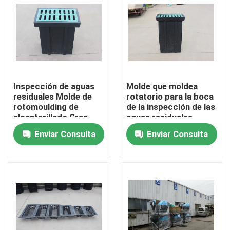
Sobre nosotros
Viaje de la fábrica
Inspección de aguas
Molde que moldea
Control de calidad
residuales Molde de
rotatorio para la boca
rotomoulding de
de la inspección de las
alcantarillado Gran
aguas residuales
Éntrenos en contacto con
demanda
Enviar Consulta
Enviar Consulta
Noticias
Pida una cita
Molde de Rotomoulding