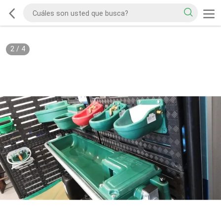
2
/
4