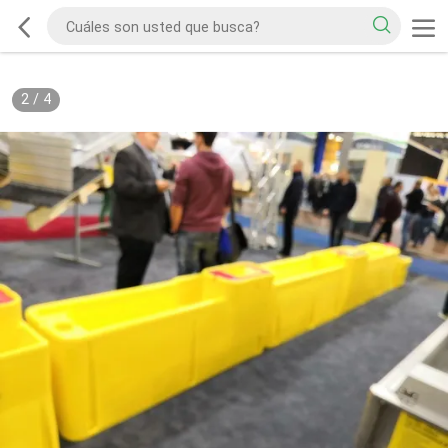
2
/
4