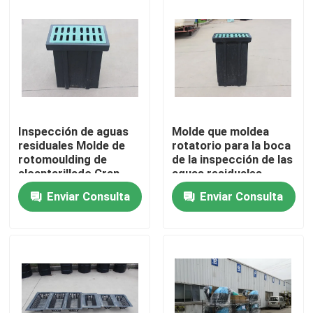
Sobre nosotros
Viaje de la fábrica
Control de calidad
Inspección de aguas
Molde que moldea
residuales Molde de
rotatorio para la boca
rotomoulding de
de la inspección de las
Éntrenos en contacto con
alcantarillado Gran
aguas residuales
demanda
Enviar Consulta
Enviar Consulta
Noticias
Pida una cita
Molde de Rotomoulding