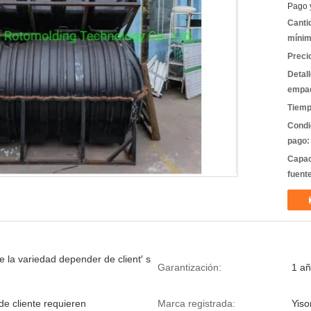
Pago 
Canti
mínim
Preci
Detal
empa
Tiemp
Condi
pago:
Capac
fuent
 la variedad depender de client′ s
Garantización:
1 a
e cliente requieren
Marca registrada:
Yiso