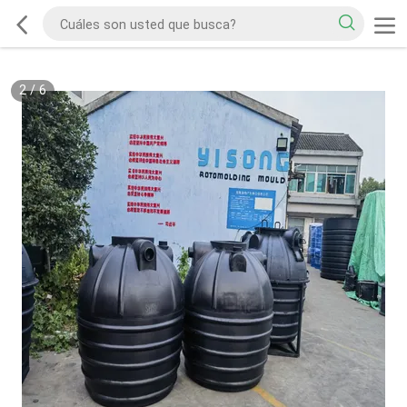
2
/
6