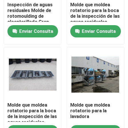
Inspección de aguas
Molde que moldea
residuales Molde de
rotatorio para la boca
rotomoulding de
de la inspección de las
Sobre nosotros
alcantarillado Gran
aguas residuales
demanda
Enviar Consulta
Enviar Consulta
Viaje de la fábrica
Control de calidad
Éntrenos en contacto con
Noticias
Molde que moldea
Molde que moldea
Pida una cita
rotatorio para la boca
rotatorio para la
de la inspección de las
lavadora
aguas residuales
Molde de Rotomoulding